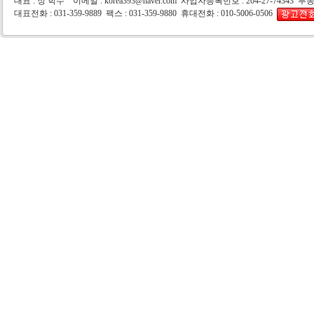
대표 : 정 학수 이메일 : korea393@naver.com 사업자등록번호 : 204-27-74343 부
대표전화 : 031-359-9889 팩스 : 031-359-9880 휴대전화 : 010-5006-0506