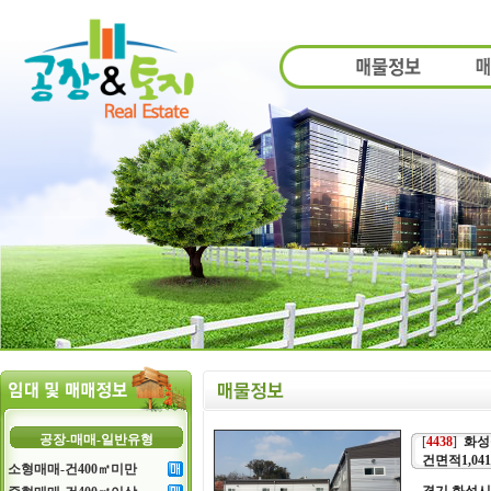
공장-매매-일반유형
[
4438
]
화성
건면적1,04
소형매매-건400㎡미만