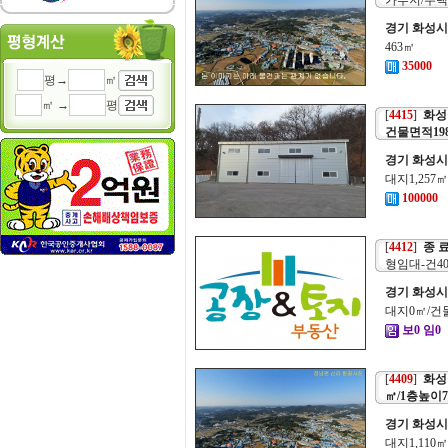
가부지/주택
경기 화성시
463㎡
35000
평→
㎡
㎡ →
평
[
4415
]
화성공
건물면적198
경기 화성시
대지1,257
100000
[
4412
]
종 료
형임대-건4
경기 화성시
대지0㎡/건
보0 임0
[
4409
]
화성
㎡/1층높이7
경기 화성시
대지1,110