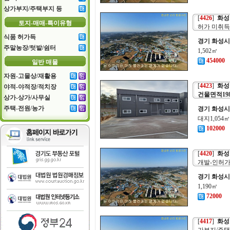
상가부지/주택부지 등
[
4426
]
화성토
토지-매매-특이유형
허가 미취득
식품 허가득
경기 화성시
주말농장/텃밭/쉼터
1,502㎡
454000
일반 매물
자원-고물상/재활용
[
4423
]
화성공
야적-야적장/적치장
건물면적198
상가-상가/사무실
주택-전원/농가
경기 화성시
대지1,054
102000
[
4420
]
화성
개발-인허가
경기 화성시
1,190㎡
72000
[
4417
]
화성