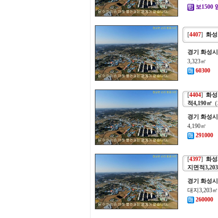
보1500 
[
4407
]
화성
경기 화성시
3,323㎡
60300
[
4404
]
화성
적4,190㎡
(
경기 화성시
4,190㎡
291000
[
4397
]
화성
지면적3,20
경기 화성시
대지3,203
260000