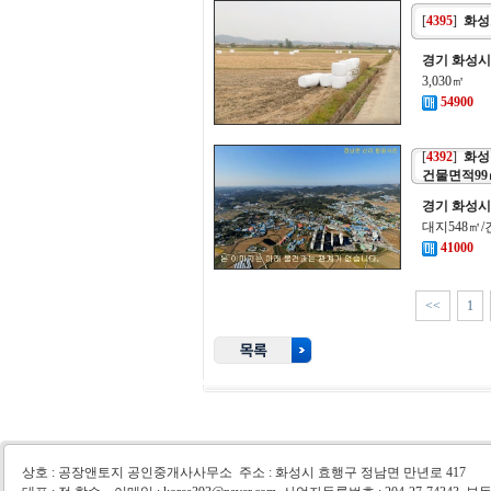
[
4395
]
화성
경기 화성시
3,030㎡
54900
[
4392
]
화성
건물면적99㎡
경기 화성시
대지548㎡
41000
<<
1
상호 : 공장앤토지 공인중개사사무소 주소 : 화성시 효행구 정남면 만년로 417