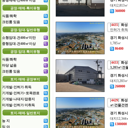
경기 화성시
중형매매-건400㎡이상
대지2,813
공장-매매-특이유형
360000
식품/화학
크린룸 있음
[
4435
]
화성
인허가 취득
공장-임대-일반유형
소형임대-건400㎡미만
경기 화성시
1,785㎡
중형임대-건400㎡이상
86400
공장-임대-특이유형
식품/화학
[
4433
]
화성
마당 넓음
3,203㎡/
크린룸 있음
경기 화성시
토지-매매-공장부지
대지3,203
260000
기개발-인허가 취득
기개발-인허가+토목완료
기개발-나대지/잡종지
[
4429
]
화성
미개발-인허가 미취득
㎡/건물건면적
토지-매매-일반토지
경기 화성시
대지12,34
농 지
1300000
임 야